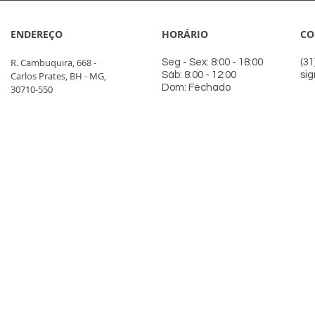
ENDEREÇO
HORÁRIO
CO
R. Cambuquira, 668 -
Seg - Sex: 8:00 - 18:00
(31
Carlos Prates, BH - MG,
Sáb: 8:00 - 12:00
si
Dom: Fechado
30710-550