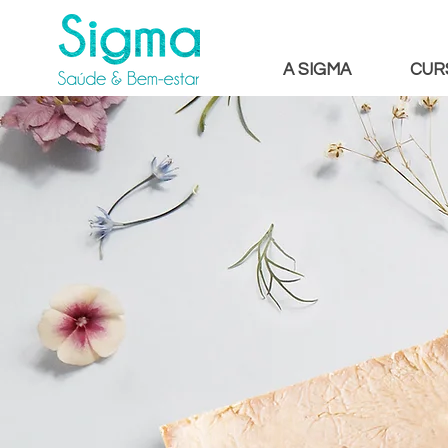
A SIGMA
CUR