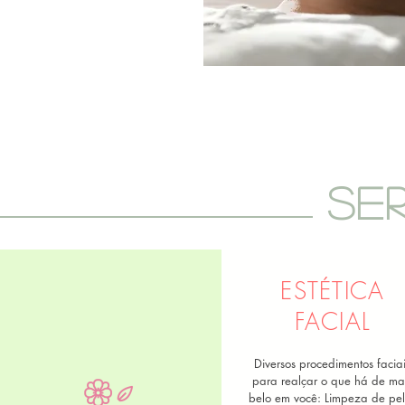
SE
ESTÉTICA
FACIAL
Diversos procedimentos faciai
para realçar o que há de ma
belo em você: Limpeza de pel