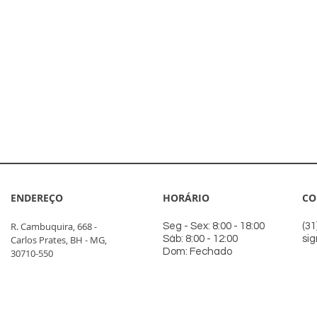
ENDEREÇO
HORÁRIO
CO
R. Cambuquira, 668 -
Seg - Sex: 8:00 - 18:00
(31
Carlos Prates, BH - MG,
Sáb: 8:00 - 12:00
si
Dom: Fechado
30710-550